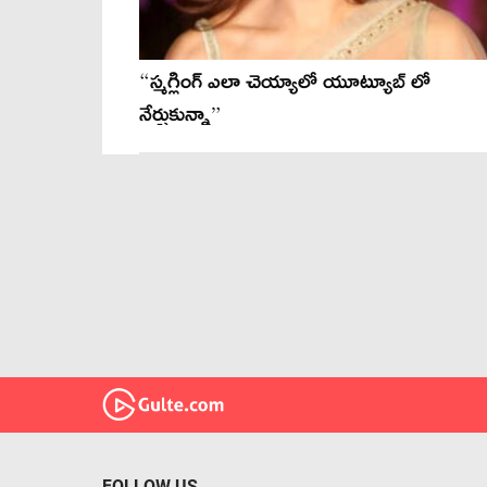
“స్మగ్లింగ్ ఎలా చెయ్యాలో యూట్యూబ్ లో
నేర్చుకున్నా”
FOLLOW US