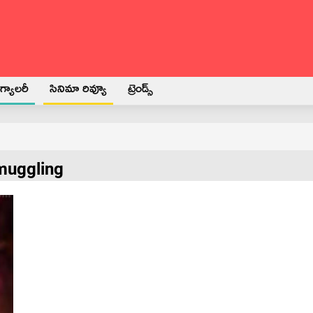
్యాలరీ
సినిమా రివ్యూ
ట్రెండ్స్
muggling