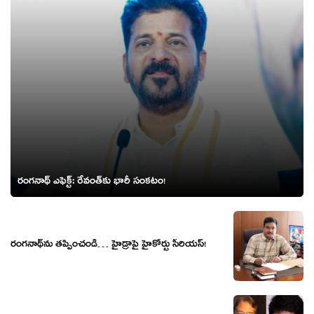
రంగ‌నాథ్ ఎఫెక్ట్‌: రేవంత్‌కు భారీ సంక‌టం!
రంగ‌నాథ్‌ను తప్పించండి… హైడ్రాపై హైకోర్టు సీరియ‌స్‌!