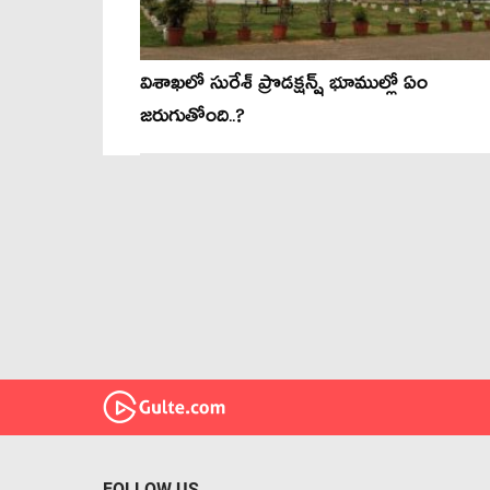
విశాఖలో సురేశ్ ప్రొడక్షన్ష్ భూముల్లో ఏం
జరుగుతోంది..?
FOLLOW US