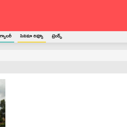
్యాలరీ
సినిమా రివ్యూ
ట్రెండ్స్