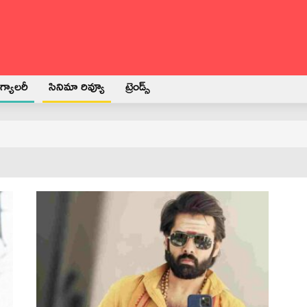
్యాలరీ
సినిమా రివ్యూ
ట్రెండ్స్