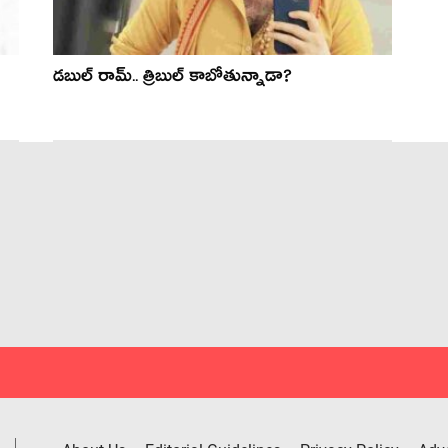
డ‌బుల్ రామ్.. త్రిబుల్ కాబోతున్నాడా?