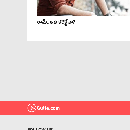
రామ్.. ఇది కరెక్టేనా?
FOLLOW US