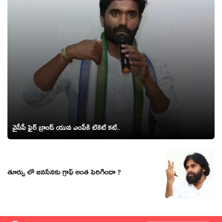
వైసీపీ ఫైర్‌ బ్రాండ్ యువ ఎంపీకి టికెట్ క‌ట్‌..
తూర్పు లో జ‌న‌సేన‌కు గ్రాఫ్ అంత పెరిగిందా ?