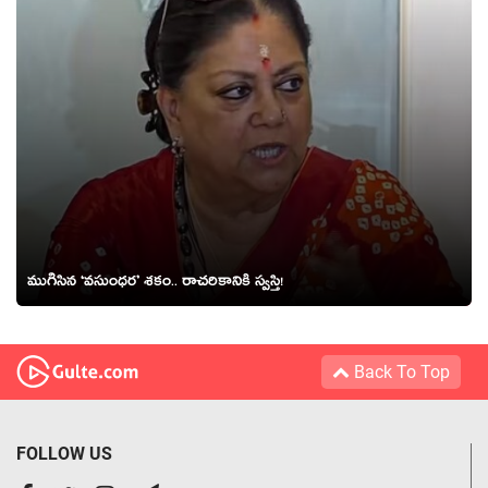
ముగిసిన ‘వ‌సుంధ‌ర’ శ‌కం.. రాచ‌రికానికి స్వ‌స్తి!
Back To Top
FOLLOW US