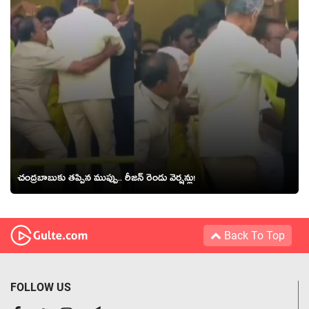
చంద్ర‌బాబుకు త‌ప్పిన ముప్పు.. రీజ‌న్ రెండు వెర్ష‌న్లు!
Back To Top
FOLLOW US