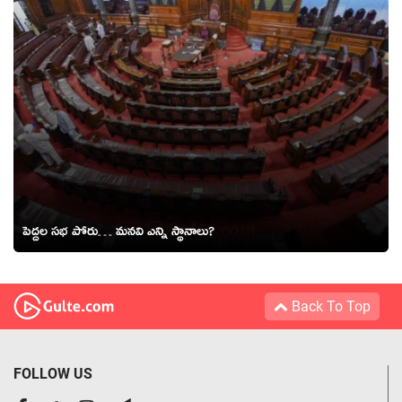
పెద్ద‌ల స‌భ పోరు… మనవి ఎన్ని స్థానాలు?
Back To Top
FOLLOW US