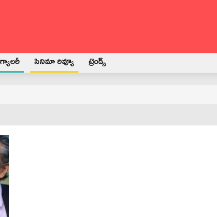
్యాలరీ
సినిమా రివ్యూ
ట్రెండ్స్