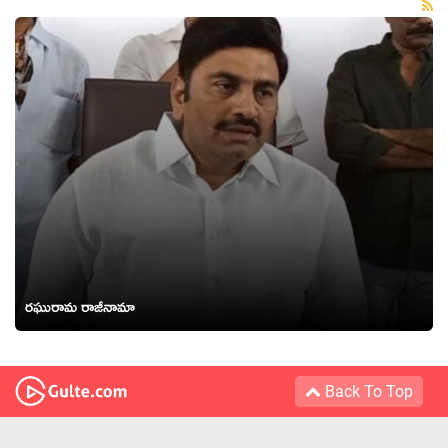
రఘురామ రాజీనామా
Back To Top