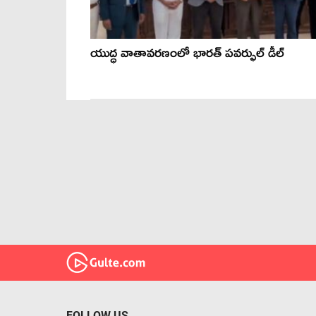
యుద్ధ వాతావరణంలో భారత్ పవర్ఫుల్ డీల్
FOLLOW US