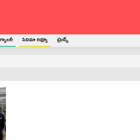
్యాలరీ
సినిమా రివ్యూ
ట్రెండ్స్