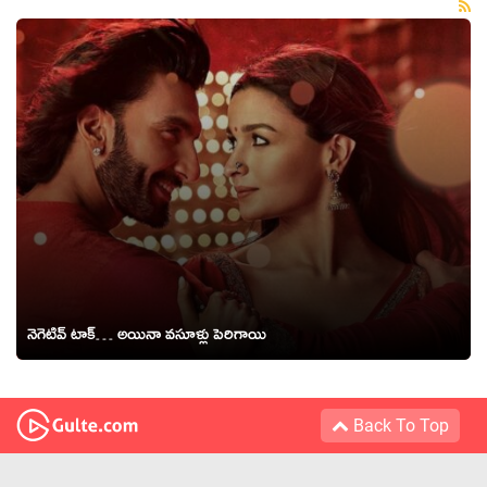
నెగెటివ్ టాక్‌… అయినా వసూళ్లు పెరిగాయి
Back To Top