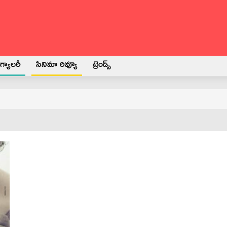
్యాలరీ
సినిమా రివ్యూ
ట్రెండ్స్