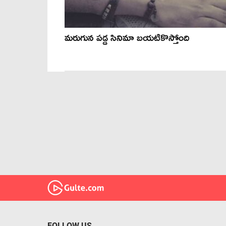
మరుగున పడ్డ సినిమా బయటికొస్తోంది
FOLLOW US