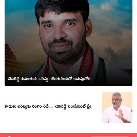
చెవిరెడ్డి కుమారుడు అరెస్టు.. బెంగ‌ళూరులో అదుపులోకి!
కొడుకు అరెస్టుకు రంగం రెడీ… చెవిరెడ్డి సెంటిమెంట్ ప్లే!