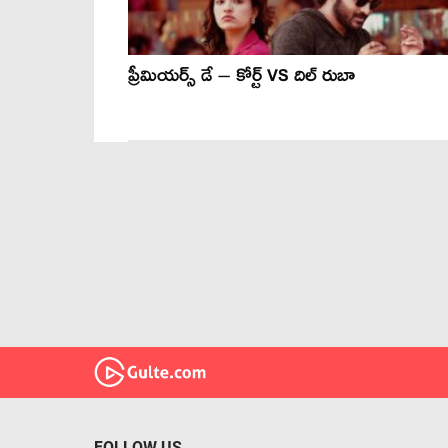
ప్రీమియర్స్ డే – కోర్ట్ VS దిల్ రుబా
FOLLOW US