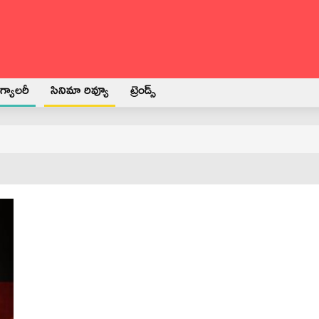
్యాలరీ
సినిమా రివ్యూ
ట్రెండ్స్