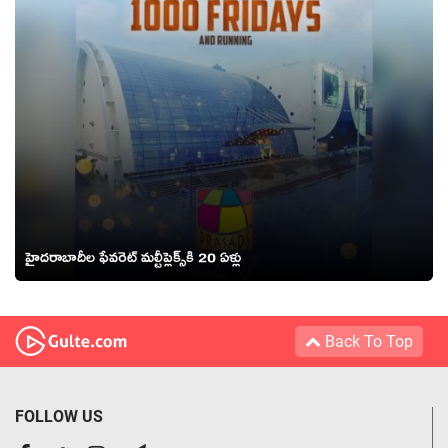
హైదరాబాదీల ఫేవరెట్ మల్టీప్లెక్స్‌కి 20 ఏళ్లు
Back To Top
FOLLOW US