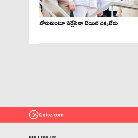
బోరుమంటూ ఏడ్చేసినా బెయిల్ దక్కలేదు
FOLLOW US