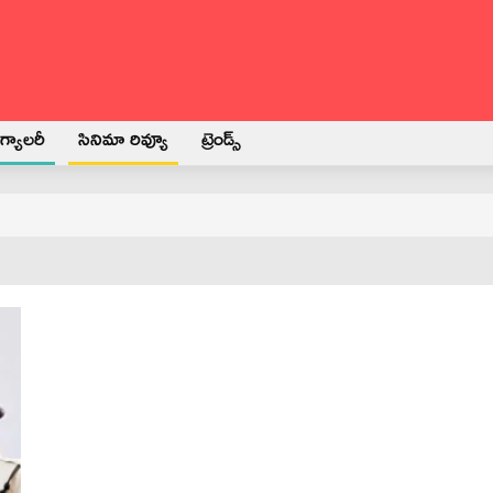
్యాలరీ
సినిమా రివ్యూ
ట్రెండ్స్