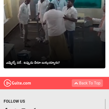
ఎమ్మెల్యే స‌రే.. ఇప్పుడు వీరూ బుక్క‌య్యారు?
Back To Top
FOLLOW US