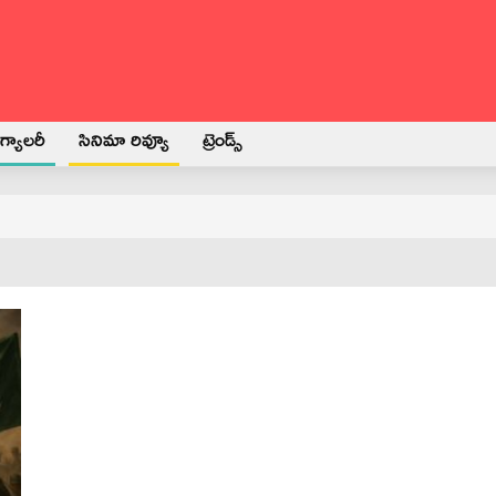
్యాలరీ
సినిమా రివ్యూ
ట్రెండ్స్