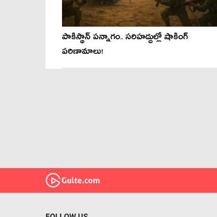
పాకిస్థాన్ ప‌న్నాగం.. స‌రిహ‌ద్దుల్లో షాకింగ్
ప‌రిణామాలు!
FOLLOW US