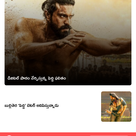
డిజిటల్ పాఠం నేర్పిస్తున్న పెద్ది ఫలితం
బుల్లితెర ‘పెద్ది’ బెటర్ అనిపిస్తున్నాడు