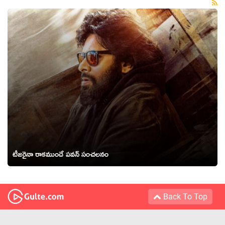
టీజ‌రైనా రాక‌ముందే ప‌వ‌న్ సంచ‌ల‌నం
Back To Top