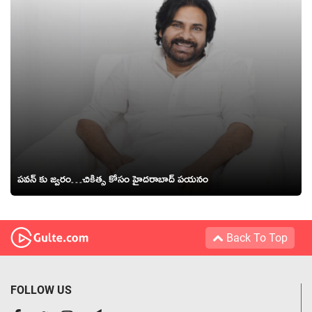
పవన్ కు జ్వరం…చికిత్స కోసం హైదరాబాద్ పయనం
Back To Top
FOLLOW US