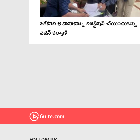
ఒకేసారి 6 వాహనాల్ని రిజిస్ట్రేషన్ చేయించుకున్న
పవన్ కల్యాణ్
FOLLOW US