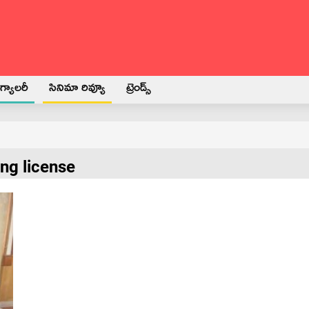
్యాలరీ
సినిమా రివ్యూ
ట్రెండ్స్
ng license