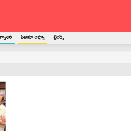
్యాలరీ
సినిమా రివ్యూ
ట్రెండ్స్