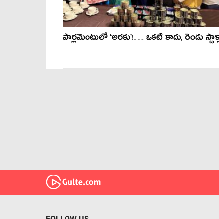
పార్లమెంటులో ‘అరకు’!… ఒకటి కాదు, రెండు స్టాళ్ల
FOLLOW US