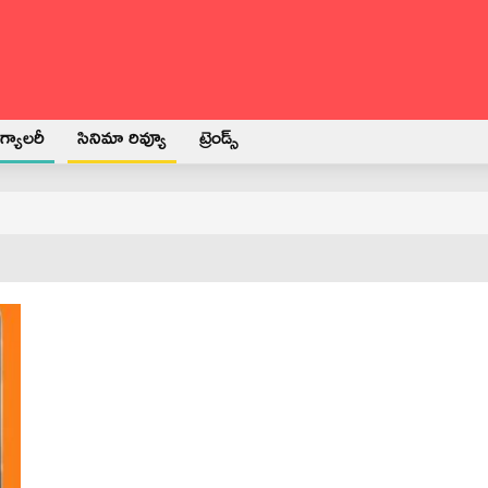
్యాలరీ
సినిమా రివ్యూ
ట్రెండ్స్