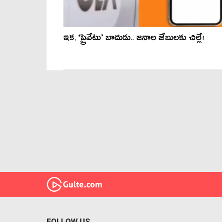
ఇక‌, ‘ప్రైవేటు’ బాదుడు.. జ‌నాల జేబులకు చిల్లే!
FOLLOW US