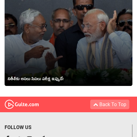
నితీశ్‌కు అస‌లు సిస‌లు ప‌రీక్ష ఇప్పుడే!
Back To Top
FOLLOW US