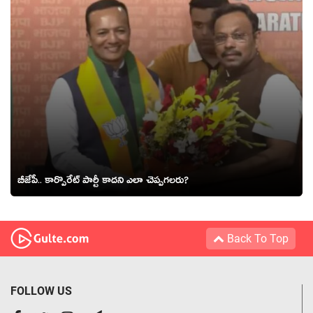
బీజేపీ.. కార్పొరేట్ పార్టీ కాద‌ని ఎలా చెప్ప‌గ‌ల‌రు?
Back To Top
FOLLOW US