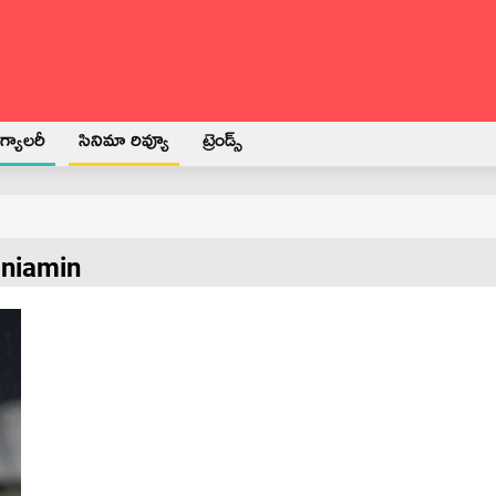
్యాలరీ
సినిమా రివ్యూ
ట్రెండ్స్
aniamin