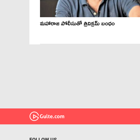
మహారాజ పోలీసుతో త్రివిక్రమ్ బంధం
FOLLOW US