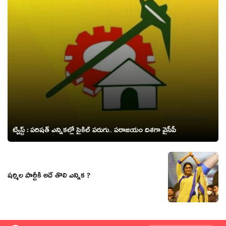
ట్విస్ట్ : ప‌రిష‌త్ ఎన్నిక‌ల్లో సైకిల్ ప‌రుగు.. ప‌రాజ‌యం దిశ‌గా వైసీపీ
ష‌ర్మిల పార్టీకి అదే తొలి ఎన్నిక ?