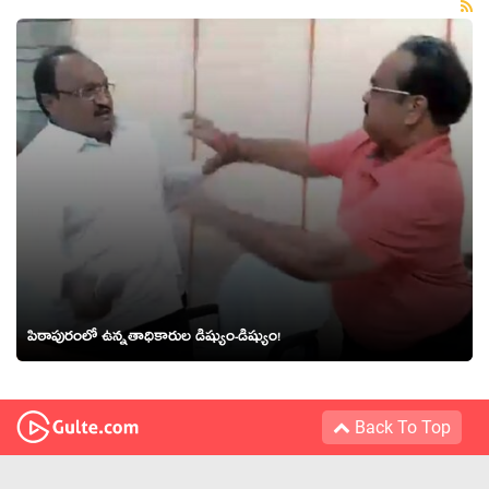
పిఠాపురంలో ఉన్న‌తాధికారుల డిష్యుం-డిష్యుం!
Back To Top