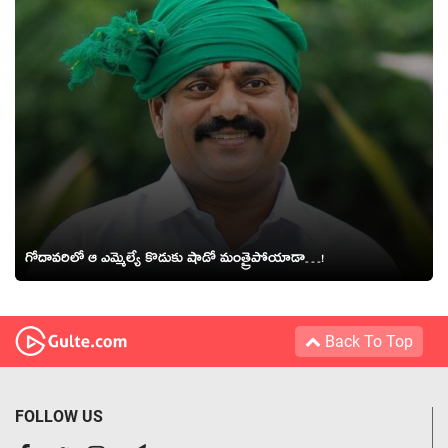
గోదావ‌రిలో ఆ ఎమ్మెల్యే కొడుకు షాడో మంత్రైపోయాడా…!
Back To Top
FOLLOW US