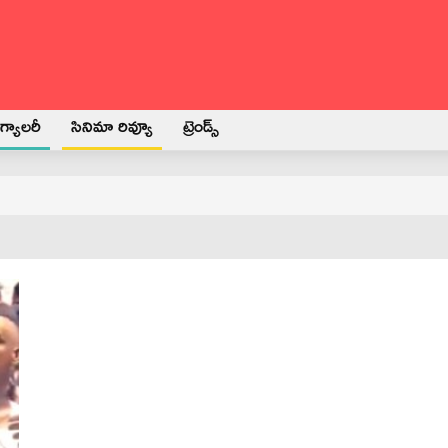
్యాలరీ
సినిమా రివ్యూ
ట్రెండ్స్