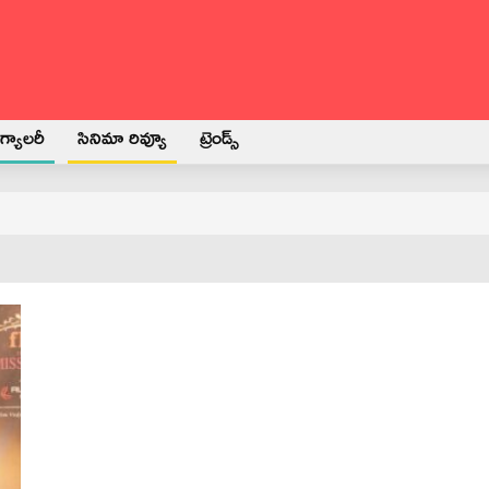
్యాలరీ
సినిమా రివ్యూ
ట్రెండ్స్