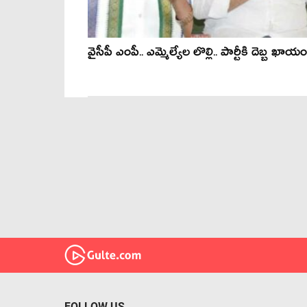
వైసీపీ ఎంపీ.. ఎమ్మెల్యేల లొల్లి.. పార్టీకి దెబ్బ ఖాయం
FOLLOW US