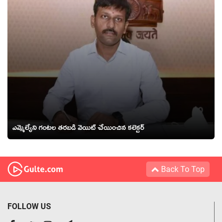
ఎమ్మెల్యేని గంటల తరబడి వెయిట్ చేయించిన క‌లెక్ట‌ర్
Back To Top
FOLLOW US