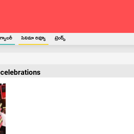
్యాలరీ
సినిమా రివ్యూ
ట్రెండ్స్
 celebrations