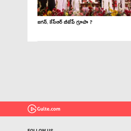
జగన్, కేసీఆర్ బీజేపీ గ్రూపా ?
FOLLOW US