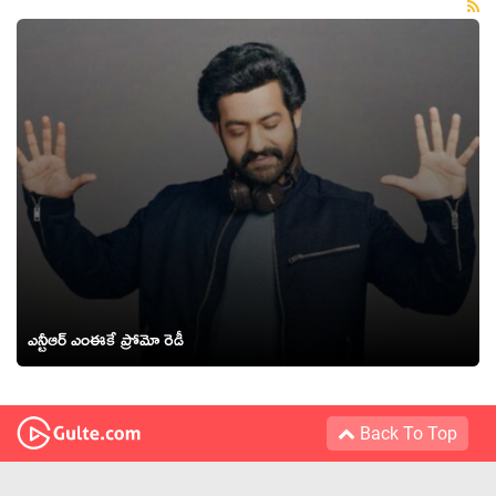
ఎన్టీఆర్ ఎంఈకే ప్రోమో రెడీ
Back To Top