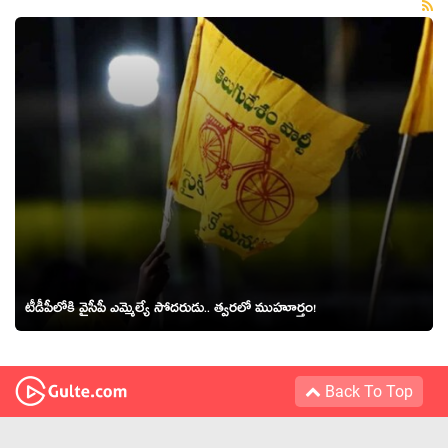
టీడీపీలోకి వైసీపీ ఎమ్మెల్యే సోద‌రుడు.. త్వ‌ర‌లో ముహూర్తం!
Back To Top