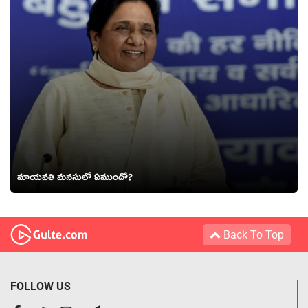
మాయ‌వ‌తి మ‌న‌సులో ఏముందో?
Back To Top
FOLLOW US