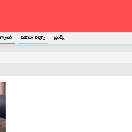
్యాలరీ
సినిమా రివ్యూ
ట్రెండ్స్