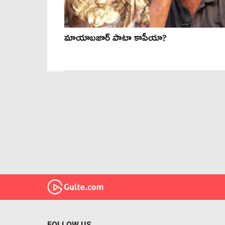
మాయాబజార్ పాటా కాపీయా?
FOLLOW US