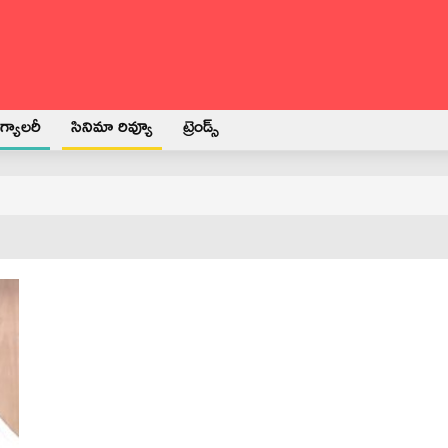
్యాలరీ
సినిమా రివ్యూ
ట్రెండ్స్