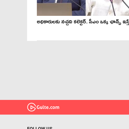
అధికారులకు నచ్చని కలెక్టర్.. సీఎం ఒక్క ఛాన్స్ ఇస్త
FOLLOW US