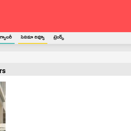
్యాలరీ
సినిమా రివ్యూ
ట్రెండ్స్
rs