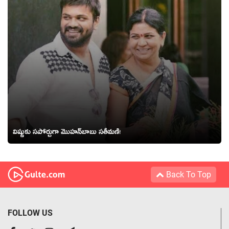
విష్ణుకు స‌పోర్టుగా మొహ‌న్‌బాబు స‌తీమ‌ణి!
Back To Top
FOLLOW US