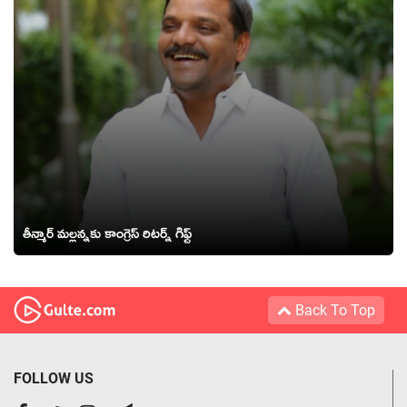
తీన్మార్ మ‌ల్ల‌న్న‌కు కాంగ్రెస్ రిటర్న్ గిఫ్ట్
Back To Top
FOLLOW US