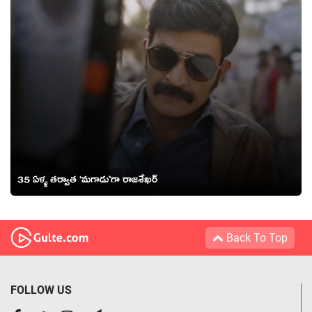
35 ఏళ్ళ తర్వాత ‘మగాడు’గా రాజశేఖర్
Back To Top
FOLLOW US