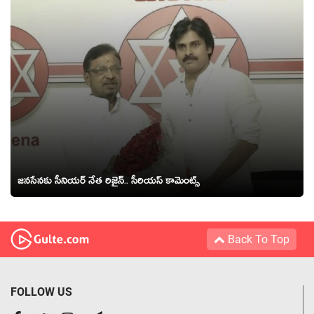
జ‌న‌సేన‌కు సీనియ‌ర్ నేత రిజైన్‌.. సీరియ‌స్ కామెంట్స్‌
Back To Top
FOLLOW US