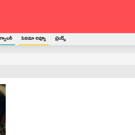
్యాలరీ
సినిమా రివ్యూ
ట్రెండ్స్