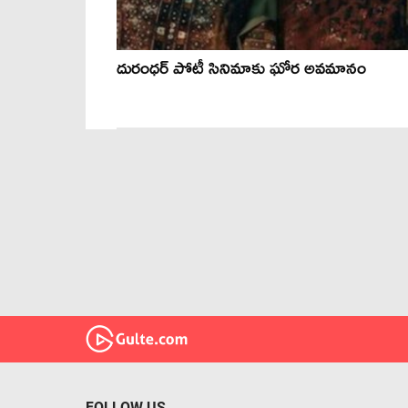
దురంధర్ పోటీ సినిమాకు ఘోర అవమానం
FOLLOW US