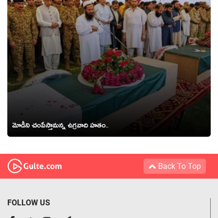
మోడీని చంపేస్తామ‌న్న ఉగ్ర‌వాది హ‌తం..
Back To Top
FOLLOW US