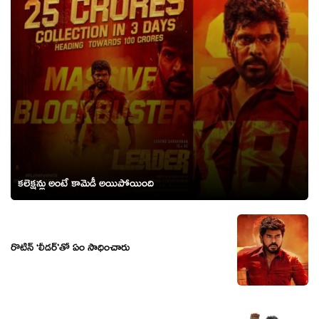
కలెక్షన్లు అంటే కామెడీ అయిపోయింది
రొటీన్ ‘లీడర్’తో ఏం సాధించారు