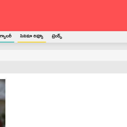
్యాలరీ
సినిమా రివ్యూ
ట్రెండ్స్